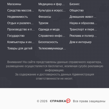
Магазины
Медицина и фармацевтика
Бизнес
Средства массовой информации
Культура и искусство
Общество
Недвижимость
Финансы
Домашние животные
Отдых и развлечения
Туризм
Наука и образование
Производство и поставки
Одежда и мода
Транспорт и перевозки
Государство
Справочно-информационные системы
Реклама и полиграфия
Компьютеры и интернет
Безопасность
Дом и интерьер
Товары для детей
Телекоммуникации и связь
Внимание! На сайте представлены данные справочного характера,
размещение осуществляется бесплатно, исключая сугубо рекламную
информацию.
За содержание и достоверность данных Администрация
ответственности не несет.
© 2026
Все права защищены